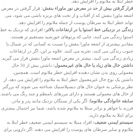
خطر ابتلا به ملانوم را افزایش دهد.
قرار گرفتن بیش از حد در معرض نور ماوراء بنفش:
قرار گرفتن در معرض
اشعه ماورا بنفش که از آفتاب و از تخت های برنزه ناشی می شود، می
تواند خطر ابتلا به سرطان پوست از جمله ملانوم را افزایش دهد.
زندگی در نزدیکی خط استوا یا در ارتفاعات بالاتر:
افرادی که نزدیک به خط
استوا زندگی می کنند، جایی که پرتوهای خورشید مستقیم تر هستند،
مقادیر بیشتری از اشعه ماورا بنفش را نسبت به کسانی که در شمال یا
جنوب زندگی می کنند، تجربه می کنند. علاوه بر این، اگر در ارتفاعات
زیادی زندگی می کنید، بیشتر در معرض اشعه ماورا بنفش قرار می گیرید.
داشتن خال های زیاد یا خال های غیرمعمول:
داشتن بیش از 50 خال
معمولی روی بدن نشان دهنده افزایش خطر ملانوم است. همچنین،
داشتن یک نوع خال غیرمعمول خطر ابتلا به ملانوم را افزایش می دهد. از
نظر پزشکی به عنوان خال های دیسپلاستیک شناخته می شوند که بزرگتر
از خال های معمولی هستند و دارای مرزهای نامنظم و چند رنگ می باشند.
سابقه خانوادگی ملانوما:
اگر یکی از بستگان نزدیک مانند پدر و مادر،
فرزند یا خواهر و برادر مبتلا به ملانوم شده باشد، شما نیز احتمال بیشتری
برای ابتلا به ملانوم دارید.
سیستم ایمنی ضعیف:
افراد مبتلا به سیستم ایمنی ضعیف خطر ابتلا به
ملانوم و سایر سرطان های پوست را افزایش می دهند. اگر دارویی برای