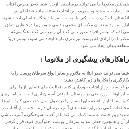
همچنین ملانوما ها می توانند درمناطقی ازبدن شما که‌در معرض آفتاب
قرار ندارند یابه هیچ وجه درمعرض آفتاب نیستند، مانند فضاهای بین
انگشتان پا و کف دست، کف پا، پوست سر یا دستگاه تناسلی ایجاد شوند.
ازاین موارد به‌عنوان ملانومای مخفی یاد می شود، زیرا درجاهایی اتفاق
می افتدکه بیشتر افراد تصور نمی کنند آن رابررسی کنند. هنگامی‌که
ملانوما درافرادی که پوست تیره تری دارند ایجاد می شود، بیشتر دریک
منطقه پنهان ایجاد می شود.
راهکارهای پیشگیری از ملانوما :
شما می توانید خطر ابتلا به ملانوم و سایر انواع سرطان پوست را با
بکارگیری راهکارهای زیر کاهش دهید:
در اواسط روز از آفتاب خودداری کنید. فعالیت های فضای باز را برای
سایر اوقات روز، حتی در زمستان یا وقتی آسمان ابری است، برنامه ریزی
کنید. شما تابش اشعه ماورا بنفش را در طول سال جذب می کنید و ابرها
محافظت کمی در برابر اشعه های آسیب رسان دارند. اجتناب از آفتاب در
شدیدترین حالت به شما کمک می کند تا از آفتاب سوختگی و آسیب ناشی
از آن و همچنین خطر ابتلا به سرطان پوست، جلوگیری کنید. قرار گرفتن
در معرض آفتاب با گذشت زمان همچنین ممکن است باعث سرطان