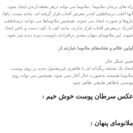
راه های درمان ملانوما : ملانوما می تواند درهر نقطه ازبدن ایجاد شود.
آنها اغلب درمناطقی که‌در معرض آفتاب قرار گرفته اند، مانند پشت، پاها،
بازوها و صورت ایجاد می شوند. همچنین ملانوماها می توانند درمناطقی
که‌زیاد درمعرض آفتاب قرار ندارند، مانند کف پا، کف دست و ناخن ایجاد
شوند. این ملانومای پنهان بیشتر درافرادی باپوست تیره دیده می شود.
اولین علائم و نشانه‌های ملانوما عبارتند از:
تغییر شکل خال
ایجاد یک ضایعه رنگدانه ای یا ظاهری غیرمعمول جدید بر روی پوست
ملانوما همیشه به‌صورت خال آغاز نمی شود. همچنین می تواند روی
پوستی باظاهر طبیعی ظاهر شود.
عکس سرطان پوست خوش خیم :
ملانومای پنهان :