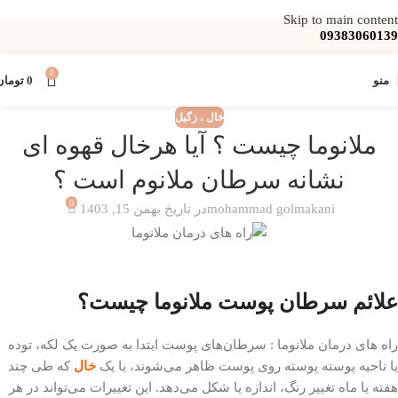
Skip to main content
09383060139
0
منو
0
تومان
خال ، زگیل
ملانوما چیست ؟ آیا هرخال قهوه ای
نشانه سرطان ملانوم است ؟
0
mohammad golmakani
در تاریخ بهمن 15, 1403
علائم سرطان پوست ملانوما چیست؟
راه های درمان ملانوما : سرطان‌های پوست ابتدا به صورت یک لکه، توده
یا ناحیه پوسته پوسته روی پوست ظاهر می‌شوند، یا یک
خال
که طی چند
هفته یا ماه تغییر رنگ، اندازه یا شکل می‌دهد. این تغییرات می‌تواند در هر