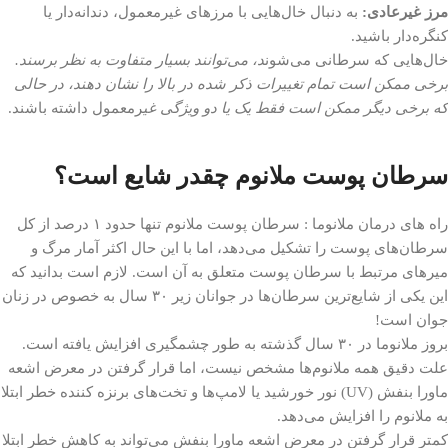
مرز غیرعادی:
به دنبال خال‌هایی با مرزهای غیرمعمول، دندانه‌دار یا
کنگره‌دار باشید.
خال‌هایی که سرطانی می‌شون
د، می‌توانند بسیار متفاوت به نظر برسند.
برخی ممکن است تمام تغییرات ذکر شده در بالا را نشان دهند، در حالی
که برخی دیگر ممکن است فقط یک یا دو ویژگی غی
رمعمول داشته باشند.
سرطان پوست ملانوم چقدر شایع است؟
راه های درمان ملانوما : سرطان پوست ملانوم تنها حدود ۱ درصد از کل
سرطان‌های پوست را تشکیل می‌دهد، اما با این حال اکثر آمار مرگ و
میر‌های مرتبط با سرطان پوست متعلق به آن است. لازم است بدانید که
این یکی از شایع‌ترین سرطان‌ها در جوانان زیر ۳۰ سال به خصوص در زنان
جوان است!
بروز ملانوما در ۳۰ سال گذشته به طور چشمگیری افزایش یافته است.
علت دقیق همه ملانوم‌ها مشخص نیست، اما قرار گرفتن در معرض اشعه
ماورا بنفش (UV) نور خورشید یا لامپ‌ها و تخت‌های برنزه کننده خطر ابتلا
به ملانوم را افزایش می‌دهد.
کمتر قرار گرفتن در معرض اشعه ماورا بنفش می‌تواند به کاهش خطر ابتلا