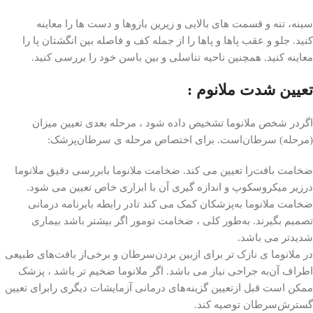
سینه، تنه و قسمت های بالایی و زیرین بازوها و دست ها را معاینه
کنید. جلو و عقب پاها و پاها را از جمله کف و فاصله بین انگشتان پا را
معاینه کنید. همچنین ناحیه تناسلی و بین باسن خود را بررسی کنید.
تعیین شدت ملانوم :
اگردر شخص ملانوما تشخیص داده شود ، مرحله بعدی تعیین میزان
(مرحله) سرطان‌است. برای اختصاص مرحله ی سرطان‌پزشک:
ضخامت بافت‌را تعیین می کند. ضخامت ملانوما با‌بررسی دقیق ملانوما
درزیر میکروسکوپ و اندازه گیری آن با ابزاری خاص تعیین می شود.
ضخامت ملانوما به‌پزشکان کمک می کند تادر رابطه بابرنامه درمانی
تصمیم بگیرند. به‌طور کلی ، ضخامت تومور اگر بیشتر باشد بیماری
شدیدتر می باشد.
در ملانوما ی نازک تر برای ازبین بردن‌سرطان و برخی‌از بافت‌های طبیعی
اطراف آن‌به جراحی نیاز می باشد. اگر ملانوما ضخیم تر باشد ، پزشک
ممکن است قبل ازتعیین گزینه‌های درمانی آزمایشات دیگری رابرای تعیین
گسترش‌سرطان توصیه کند.