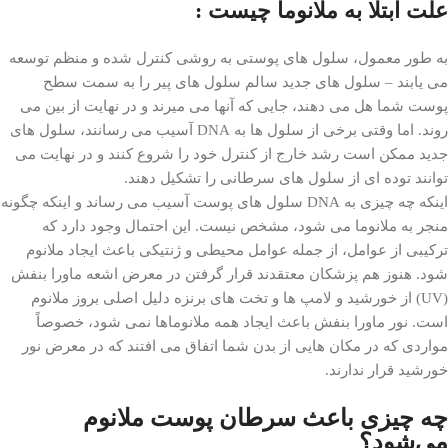
علت ابتلا به ملانوما چیست :
به طور معمول، سلول های پوستی به روشی کنترل شده و منظم توسعه
می یابند – سلول های جدید سالم سلول های پیر را به سمت سطح
پوست شما هل می دهند، جایی که آنها می میرند و در نهایت از بین می
روند. اما وقتی برخی از سلول ها به DNA آسیب می رسانند، سلول های
جدید ممکن است رشد خارج از کنترل خود را شروع کنند و در نهایت می
توانند توده ای از سلول های سرطانی را تشکیل دهند.
اینکه چه چیزی به DNA سلول های پوست آسیب می رساند و اینکه چگونه
منجر به ملانوما می شود، مشخص نیست. این احتمال وجود دارد که
ترکیبی از عوامل، از جمله عوامل محیطی و ژنتیکی باعث ایجاد ملانوم
شود. هنوز هم پزشکان معتقدند قرار گرفتن در معرض اشعه ماورا بنفش
(UV) از خورشید و لامپ ها و تخت های برنزه دلیل اصلی بروز ملانوم
است. نور ماورا بنفش باعث ایجاد همه ملانوماها نمی شود، خصوصاً
مواردی که در مکان هایی از بدن شما اتفاق می افتند که در معرض نور
خورشید قرار ندارند.
چه چیزی باعث سرطان پوست ملانوم
می‌شود؟