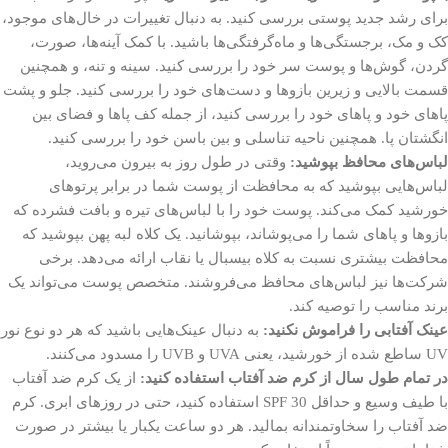
برای رشد جدید پوستی بررسی کنید. به دنبال تغییرات در خال‌های موجود،
کک و مک، برجستگی‌ها و ماه‌گرفتگی‌ها باشید. با کمک آینه‌ها، صورت،
گردن، گوش‌ها و پوست سر خود را بررسی کنید. سینه و تنه، و همچنین
قسمت بالایی و زیرین بازوها و دست‌های خود را بررسی کنید. جلو و پشت
پاهای خود و پاهای خود را بررسی کنید، از جمله کف پاها و فضای بین
انگشتان پا. همچنین ناحیه تناسلی و بین باسن خود را بررسی کنید.
لباس‌های محافظ بپوشید:
وقتی در طول روز به بیرون می‌روید،
لباس‌هایی بپوشید که به محافظت از پوست شما در برابر پرتوهای
خورشید کمک می‌کند. پوست خود را با لباس‌های تیره و بافت فشرده که
بازوها و پاهای شما را می‌پوشاند، بپوشانید. یک کلاه لبه پهن بپوشید که
محافظت بیشتری نسبت به کلاه بیسبال یا نقاب ارائه می‌دهد. برخی
شرکت‌ها نیز لباس‌های محافظ می‌فروشند. متخصص پوست می‌تواند یک
برند مناسب را توصیه کند.
عینک آفتابی را فراموش نکنید:
به دنبال عینک‌هایی باشید که هر دو نوع نور
UV ساطع شده از خورشید، یعنی UVA و UVB را مسدود می‌کنند.
در تمام طول سال از کرم ضد آفتاب استفاده کنید:
از یک کرم ضد آفتاب
با طیف وسیع و حداقل SPF 30 استفاده کنید، حتی در روزهای ابری. کرم
ضد آفتاب را سخاوتمندانه بمالید. هر دو ساعت یکبار یا بیشتر در صورت