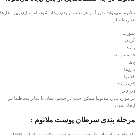
ملانوما می‌تواند تقریباً در هر نقطه از بدن ایجاد شود، اما شایع‌ترین محل‌ها
عبارت‌اند از:
صورت
گردن
پشت
قفسه سینه
پاها
بازوها
کف پا
کف دست
زیر ناخن
در موارد نادر، ملانوما ممکن است در چشم، دهان یا سایر مخاط‌ها نیز
ایجاد شود.
مرحله بندی سرطان پوست ملانوم :
راه های درمان ملانوما : سیستم مرحله‌بندی ملانوما بر اساس TNM