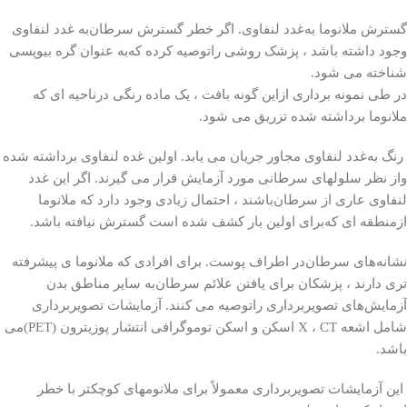
گسترش ملانوما به‌غدد لنفاوی. اگر خطر گسترش سرطان‌به غدد لنفاوی
وجود داشته باشد ، پزشک روشی راتوصیه کرده که‌به عنوان گره بیوپسی
شناخته می شود.
در طی نمونه برداری ازاین گونه بافت ، یک ماده رنگی درناحیه ای که
ملانوما برداشته شده تزریق می شود.
رنگ به‌غدد لنفاوی مجاور جریان می یابد. اولین غده لنفاوی برداشته شده
واز نظر سلولهای سرطانی مورد آزمایش قرار می گیرند. اگر این غدد
لنفاوی عاری از سرطان‌باشند ، احتمال زیادی وجود دارد که ملانوما
ازمنطقه ای که‌برای اولین بار کشف شده است گسترش نیافته باشد.
نشانه‌های سرطان‌در اطراف پوست. برای افرادی که ملانوما ی پیشرفته
تری دارند ، پزشکان برای یافتن علائم سرطان‌به سایر مناطق بدن
آزمایش‌های تصویربرداری راتوصیه می کنند. آزمایشات تصویربرداری
شامل اشعه X ، CT اسکن و اسکن توموگرافی انتشار پوزیترون (PET)می
باشد.
این آزمایشات تصویربرداری معمولاً برای ملانومهای کوچکتر با خطر