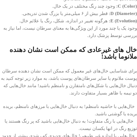
C (Color):
وجود چند رنگ مختلف در یک خال.
D (Diameter):
قطر بیش از ۶ میلی‌متر یا بزرگ شدن تدریجی.
E (Evolution):
هرگونه تغییر در اندازه، شکل، رنگ یا علائم خال.
وجود یک یا چند مورد از این ویژگی‌ها به معنای سرطان نیست، اما نیاز به
بررسی توسط پزشک دارد.
خال های غیرعادی که ممکن است نشان دهنده
ملانوما باشد!
برای شناسایی خال‌های غیر معمول که ممکن است نشان دهنده سرطان
پوست ملانوم یا سایر سرطان‌های پوست باشد، به موارد زیر توجه کنید به
دنبال خال‌هایی با شکل‌های نامتقارن و نامنظم باشید! مانند خال‌هایی که
دو نیمه با ظاهر بسیار متفاوت دارند.
خال‌هایی با حاشیه نامنظم! به دنبال خال‌هایی با مرز‌های نامنظم، بریده
بریده یا گوشتی باشید.
خال‌هایی با رنگ متفاوت! به دنبال خال‌هایی باشید که پر رنگ هستند یا
توزیع رنگ در انها یکسان نیست.
خال‌هایی با اندازه غیر طبیعی! خال‌های جدیدی که رشدی بیشتر از حدود