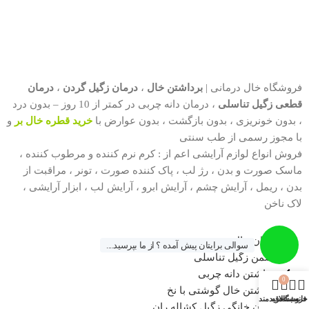
فروشگاه خال درمانی |
برداشتن خال
،
درمان زگیل گردن
،
درمان
قطعی زگیل تناسلی
، درمان دانه چربی در کمتر از 10 روز – بدون درد
، بدون خونریزی ، بدون بازگشت ، بدون عوارض با
خرید قطره خال بر
و
با مجوز رسمی از طب سنتی
فروش انواع لوازم آرایشی اعم از : کرم نرم کننده و مرطوب کننده ،
ماسک صورت و بدن ، رژ لب ، پاک کننده صورت ، تونر ، مراقبت از
بدن ، ریمل ، آرایش چشم ، آرایش ابرو ، آرایش لب ، ابزار آرایشی ،
لاک ناخن
درمان خال صورت
سوالی برایتان پیش آمده ؟ از ما بپرسید....
دشمن زگیل تناسلی
برداشتن دانه چربی
0
برداشتن خال گوشتی با نخ
خانه
فروشگاه
سبد خرید
علاقه مندی
درمان خانگی زگیل کشاله ران