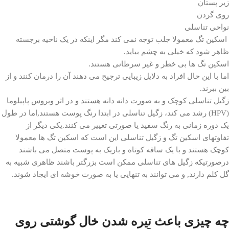
زیر پستان
روی گردن
نواحی تناسلی
اسکین تگ معمولا جلب توجه نمی کند مگر اینکه در یک ناحیه برجسته
ظاهر شود که خیلی به چشم بیاید.
اسکین تگ ها بی خطر و غیر سرطانی هستند.
اما با این حال افراد به دلایل زیبایی ترجیح می دهند آن را درمان کنند و از
بین ببرند.
زگیل تناسلی کوچک و به صورت دانه دانه هستند و در اثر ویروس پاپیلوما
(HPV) رشد می کند، زگیل تناسلی در ابتدا رنگ پوست هستند,اما در طول
یک دوره زمانی به رنگ سفید یا صورتی تغییر می کنند.یکی دیگر از
تفاوتهای اسکین تگ و زگیل تناسلی این است که اسکین تگ ها معمولا
کوچک هستند و با یک ساقه کوتاه و باریک به پوست متصل می باشند
درصورتیکه زگیل های تناسلی ممکن است بزرگتر باشند ظاهری شبیه به
گل کلم دارند, و می توانند به تنهایی یا به صورت خوشه ای ایجاد شوند.
چه چیزی باعث تیره شدن خال گوشتی روی