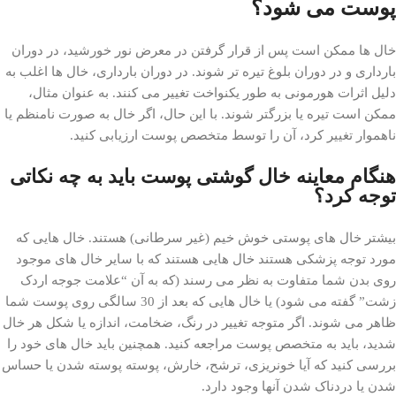
پوست می شود؟
خال ها ممکن است پس از قرار گرفتن در معرض نور خورشید، در دوران
بارداری و در دوران بلوغ تیره تر شوند. در دوران بارداری، خال ها اغلب به
دلیل اثرات هورمونی به طور یکنواخت تغییر می کنند. به عنوان مثال،
ممکن است تیره یا بزرگتر شوند. با این حال، اگر خال به صورت نامنظم یا
ناهموار تغییر کرد، آن را توسط متخصص پوست ارزیابی کنید.
هنگام معاینه خال گوشتی پوست باید به چه نکاتی
توجه کرد؟
بیشتر خال های پوستی خوش خیم (غیر سرطانی) هستند. خال هایی که
مورد توجه پزشکی هستند خال هایی هستند که با سایر خال های موجود
روی بدن شما متفاوت به نظر می رسند (که به آن “علامت جوجه اردک
زشت” گفته می شود) یا خال هایی که بعد از 30 سالگی روی پوست شما
ظاهر می شوند. اگر متوجه تغییر در رنگ، ضخامت، اندازه یا شکل هر خال
شدید، باید به متخصص پوست مراجعه کنید. همچنین باید خال های خود را
بررسی کنید که آیا خونریزی، ترشح، خارش، پوسته پوسته شدن یا حساس
شدن یا دردناک شدن آنها وجود دارد.