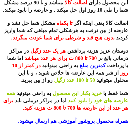
این محصول دارای
اصالت کالا
میباشد و تا 90 درصد مشکل
شما را طی 10 روز اول حل میکند . و عارضه را نابود میکند.
اصالت کالا یعنی اینکه اگر
تا یکماه
مشکل شما حل نشد و
عارضه از بین نرفت به هرشکلی تمام مبلغی که شما واریز
کردید
بدون هیچ قید و شرطی برای شما عودت میگردد.
دوستان عزیز هزینه برداشتن
هر یک عدد زگیل
در مراکز
درمانی بالغ بر
700 تا 800 ت برای هر عدد میباشد
اما شما
با پرداخت
کمترین مبلغ
به راحتی میتوانید
در کمتر از 10
روز
از شر همه این عارضه ها خلاص شوید ، و با این
محلول میتوانید
50 تا 100 عدد زگیل
رو از بین ببرید.
شما فقط با
خرید یکبار این محصول
به راحتی میتونید
همه
عارضه های خود را نابود کنید
اما در مراکز درمانی باید
برای
هر عدد از این عارضه ها 700 تا 800 ت هزینه کنید.
همراه محصول بروشور آموزشی هم ارسال میشود.