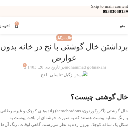
Skip to main content
09383060139
0
منو
0
تومان
خال ، زگیل
برداشتن خال گوشتی با نخ در خانه بدون
عوارض
0
mohammad golmakani
در تاریخ دی 20, 1403
خال گوشتی چیست؟
خال‌ گوشتی (آکروکوردون/ acrochordons) زائده‌های کوچک و غیرسرطانی
با رنگ مشابه پوست هستند که به صورت خوشه‌ای از بافت پوست به
شکل یک ساقه کوچک بیرون زده به نظر می‌رسند. گاهی اوقات، رنگ آن‌ها