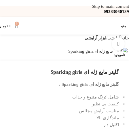
Skip to main content
09383060139
0
منو
0
تومان
خانه
آرایشی
ابزار آرایشی
بزرگنمایی تصویر
ناموجود
گلیتر مایع ژله ای Sparking girls
گلیتر مایع ژله ای Sparking girls :
شامل ۶رنگ متنوع و جذاب
کیفیت بی نظیر
مناسب آرایش مجالس
ماندگاری بالا
اکلیل دار