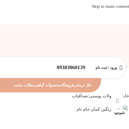
Skip to main content
09383060139
ورود / ثبت نام
خال درمانی
فروشگاه
محصولات گیاهی
مطالب سایت
خانه
محصولات پوستی
ضدآفتاب
بزرگنمایی تصویر
ناموجود