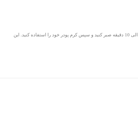
یکبار از پرایمر پمپ کنید و روی قسمت هایی از صورت که دارای منافذ باز می باشد و یا روی کل صورت پخش و ماساژ دهید تا جذب شود. به مدت 5 الی 10 دقیقه صبر کنید و سپس کرم پودر خود را استفاده کنید. این