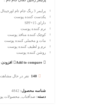
پرایمر رنگین کمان جام تام :
پرایمر 3 رنگ جام تام اورجینال
یکدست کننده پوست
دارای SPF+15
نرم کننده پوست
کوچک کننده منافذ پوست
مات و مخملی کننده پوست
نرم و لطیف کننده پوست
روشن کننده پوست
Add to compare
افزودن ب
140
نفر در حال مشاهده
شناسه محصول:
4842
دسته:
ضدآفتاب
,
محصولات پو