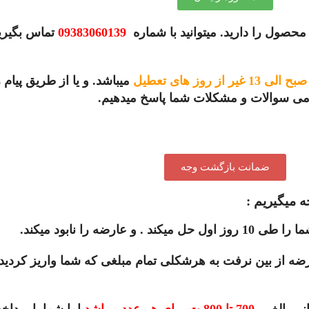
محصول را دارید. میتوانید با شماره
09383060139
تماس بگیری
میباشد. و یا از طریق پیام 
امی سوالات و مشکلات شما پاسخ میدهیم.
ضمانت بازگشت وجه
ه میگیریم :
 از بین نرفت به هرشکلی تمام مبلغی که شما واریز کردید
ی بالغ بر
700 تا 800 ت برای هر عدد میباشد
اما شما با پردا