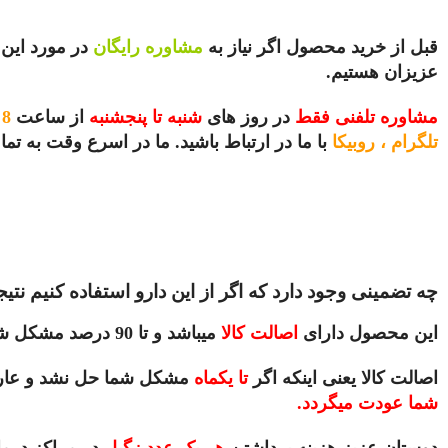
قبل از خرید محصول اگر نیاز به
مشاوره رایگان
در مورد این 
عزیزان هستیم.
مشاوره تلفنی فقط
در روز های
شنبه تا پنجشنبه
از ساعت
8 صبح الی 13 غیر از روز های تعطیل
تلگرام ، روبیکا
با ما در ارتباط باشید.
ما در اسرع وقت به تم
چه تضمینی وجود دارد که اگر از این دارو استفاده کنیم نتیج
این محصول دارای
اصالت کالا
میباشد و تا 90 درصد مشکل شما را طی 10 روز اول حل میکند . و عارضه را نابود میکند.
اصالت کالا یعنی اینکه اگر
تا یکماه
مشکل شما حل نشد و عارضه
شما عودت میگردد.
دوستان عزیز هزینه برداشتن
هر یک عدد زگیل
در مراکز درمان