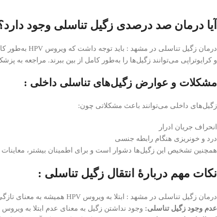
آیا درمان صد درصدی زگیل تناسلی وجود دارد؟
و کرایوتراپی می‌توانند زگیل‌ها را به‌طور کامل از بین ببرند. مراجعه 
مشکلات و عوارض زگیل‌های تناسلی داخلی :
زگیل‌های داخلی می‌توانند باعث مشکلاتی چون:
انحراف جریان ادرار
درد و خونریزی هنگام رابطه جنسی
همچنین تشخیص این زگیل‌ها دشوار است و برای اطمینان بیشتر، معاینات 
نکات مهم دربارۀ انتقال زگیل تناسلی :
درمان زگیل تناسلی در مشهد : ابتلا به ویروس HPV همیشه به معنای تازگی رابطه جنسی نیست. این ویروس ممکن است ماه‌ها یا سال‌ها پس از سرایت باعث ایجاد زگیل تناسلی شود.
عدم وجود زگیل تناسلی:
وجود نداشتن زگیل به معنای عدم ابتلا به ویروس HPV نیست؛ زیرا برخی سویه‌های HPV موجب تشکیل زگیل نمی‌شوند و ممکن است بدون علائم بمانند.