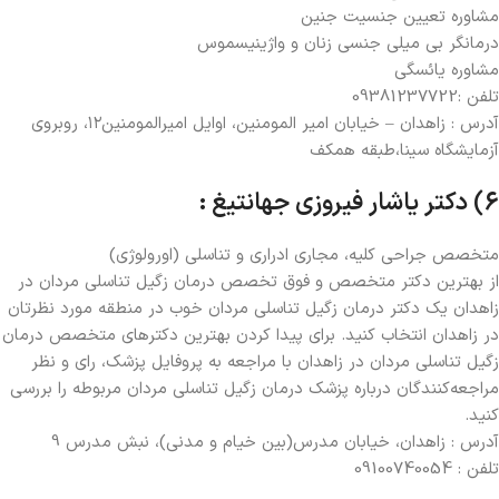
مشاوره تعیین جنسیت جنین
درمانگر بی میلی جنسی زنان و واژینیسموس
مشاوره یائسگی
تلفن :09381237722
آدرس : زاهدان – خیابان امیر المومنین، اوایل امیرالمومنین۱۲، روبروی
آزمایشگاه سینا،طبقه همکف
6) دکتر یاشار فیروزی جهانتیغ :
متخصص جراحی کلیه، مجاری ادراری و تناسلی (اورولوژی)
از بهترین دکتر متخصص و فوق تخصص درمان زگیل تناسلی مردان در
زاهدان یک دکتر درمان زگیل تناسلی مردان خوب در منطقه مورد نظرتان
در زاهدان انتخاب کنید. برای پیدا کردن بهترین دکترهای متخصص درمان
زگیل تناسلی مردان در زاهدان با مراجعه به پروفایل پزشک، رای و نظر
مراجعه‌کنندگان درباره پزشک درمان زگیل تناسلی مردان مربوطه را بررسی
کنید.
آدرس : زاهدان، خیابان مدرس(بین خیام و مدنی)، نبش مدرس 9
تلفن : 09100740054