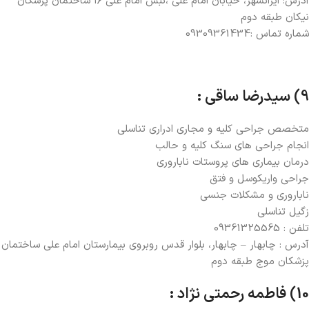
آدرس: ايرانشهر، خيابان امام علي ،نبش امام علی ۱۶ ساختمان پزشكان
نيكان طبقه دوم
شماره تماس :09309361434
9) سیدرضا ساقی :
متخصص جراحی کلیه و مجاری ادراری تناسلی
انجام جراحی های سنگ کلیه و حالب
درمان بیماری های پروستات ناباروری
جراحی واریکوسل و فتق
ناباروری و مشکلات جنسی
زگیل تناسلی
تلفن : 09361325565
آدرس : چابهار – چابهار، بلوار قدس روبروی بیمارستان امام علی ساختمان
پزشکان موج طبقه دوم
10) فاطمه رحمتی نژاد :