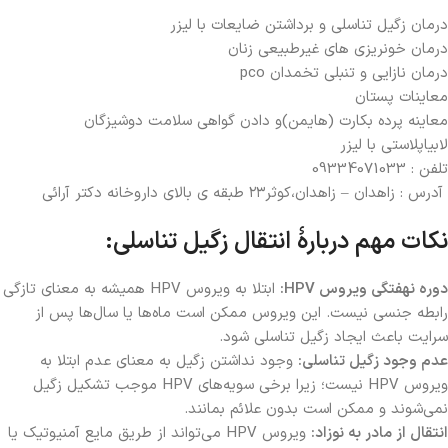
درمان زگیل تناسلی و برداشتن ضایعات با لیزر
درمان خونریزی های غیرطبیعی زنان
درمان نازایی و تنبلی تخمدان pco
معاینات پستان
معاینه پرده بکارت (هایمن)و دادن گواهی سلامت دوشیزگان
لابیاپلاستی با لیزر
تلفن : 09334071033
آدرس : زاهدان – زاهدان،کوثر۲۳ طبقه ی بالای داروخانه دکتر آرائی
نکات مهم دربارۀ انتقال زگیل تناسلی:
دوره نهفتگی ویروس HPV:
ابتلا به ویروس HPV همیشه به معنای تازگی
رابطه جنسی نیست. این ویروس ممکن است ماه‌ها یا سال‌ها پس از
سرایت باعث ایجاد زگیل تناسلی شود.
عدم وجود زگیل تناسلی:
وجود نداشتن زگیل به معنای عدم ابتلا به
ویروس HPV نیست؛ زیرا برخی سویه‌های HPV موجب تشکیل زگیل
نمی‌شوند و ممکن است بدون علائم بمانند.
انتقال از مادر به نوزاد:
ویروس HPV می‌تواند از طریق مایع آمنیوتیک یا