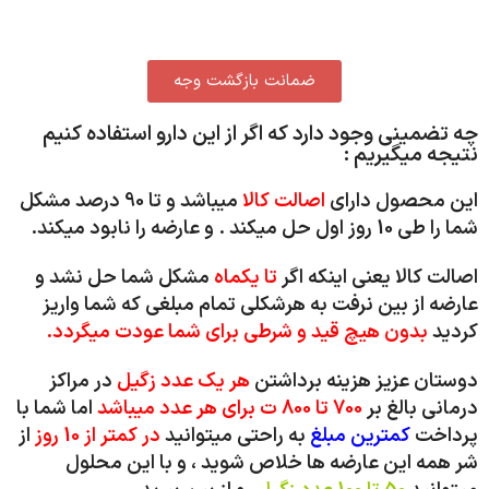
ضمانت بازگشت وجه
چه تضمینی وجود دارد که اگر از این دارو استفاده کنیم
نتیجه میگیریم :
این محصول دارای
اصالت کالا
میباشد و تا 90 درصد مشکل
شما را طی 10 روز اول حل میکند . و عارضه را نابود میکند.
اصالت کالا یعنی اینکه اگر
تا یکماه
مشکل شما حل نشد و
عارضه از بین نرفت به هرشکلی تمام مبلغی که شما واریز
کردید
بدون هیچ قید و شرطی برای شما عودت میگردد.
دوستان عزیز هزینه برداشتن
هر یک عدد زگیل
در مراکز
درمانی بالغ بر
700 تا 800 ت برای هر عدد میباشد
اما شما با
پرداخت
کمترین مبلغ
به راحتی میتوانید
در کمتر از 10 روز
از
شر همه این عارضه ها خلاص شوید ، و با این محلول