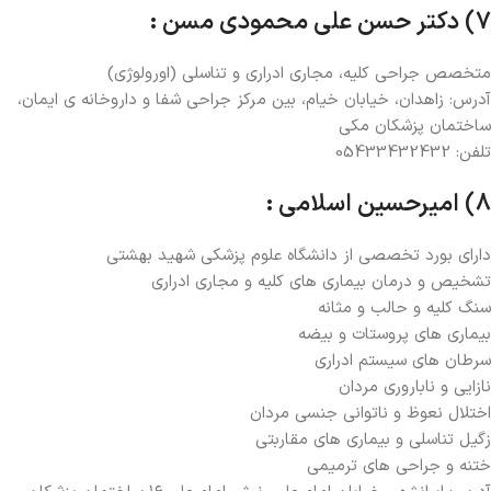
7) دکتر حسن علی محمودی مسن :
متخصص جراحی کلیه، مجاری ادراری و تناسلی (اورولوژی)
آدرس: زاهدان، خیابان خیام، بین مرکز جراحی شفا و داروخانه ی ایمان،
ساختمان پزشکان مکی
تلفن: 05433432432
8) امیرحسین اسلامی :
داراي بورد تخصصي از دانشگاه علوم پزشکی شهيد بهشتي
تشخيص و درمان بيماري هاي كليه و مجاری ادراری
سنگ كليه و حالب و مثانه
بيماري هاي پروستات و بيضه
سرطان هاي سيستم ادراري
نازايي و ناباروري مردان
اختلال نعوظ و ناتواني جنسي مردان
زگیل تناسلی و بیماری های مقاربتی
ختنه و جراحی های ترمیمی