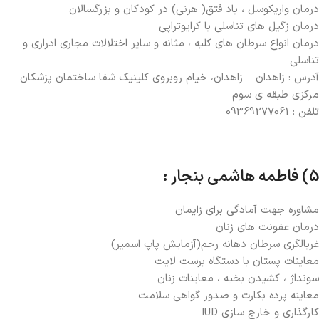
درمان واریکوسل ، باد فتق( هرنی) در کودکان و بزرگسالان
درمان زگیل های تناسلی با کرایوتراپی
درمان انواع سرطان های کلیه ، مثانه و سایر اختلالات مجاری ادراری و
تناسلی
آدرس : زاهدان – زاهدان، خیام روبروی کلینیک شفا ساختمان پزشکان
مرکزی طبقه ی سوم
تلفن : 09369277061
5) فاطمه هاشمی بنجار :
مشاوره جهت آمادگی برای زایمان
درمان عفونت های زنان
غربالگری سرطان دهانه رحم(آزمایش پاپ اسمیر)
معاینات پستان با دستگاه برست لایت
سونداژ ، کشیدن بخیه ، معاینات زنان
معاینه پرده بکارت و صدور گواهی سلامت
کارگذاری و خارج سازی IUD